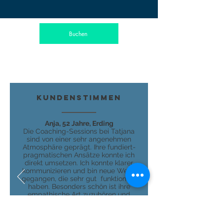
Buchen
KundenStimmen
Anja, 52 Jahre, Erding
Die Coaching-Sessions bei Tatjana
sind von einer sehr angenehmen
Atmosphäre geprägt. Ihre fundiert-
pragmatischen Ansätze konnte ich
direkt umsetzen. Ich konnte klarer
kommunizieren und bin neue Wege
gegangen, die sehr gut funktioniert
haben. Besonders schön ist ihre
empathische Art zuzuhören und
nachzufragen.