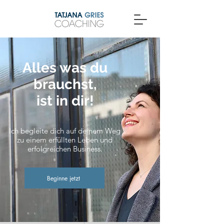
Alles was du
brauchst,
ist in dir!
Ich begleite dich auf deinem Weg
zu einem
erfüllten Leben und
erfolgreichen Business.
Beginne jetzt