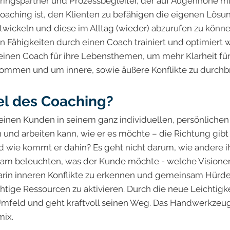
rringspartner und Prozessbegleiter, der auf Augenhöhe m
 Coaching ist, den Klienten zu befähigen die eigenen Lö
twickeln und diese im Alltag (wieder) abzurufen zu könne
en Fähigkeiten durch einen Coach trainiert und optimiert
inen Coach für ihre Lebensthemen, um mehr Klarheit für i
ekommen und um innere, sowie äußere Konflikte zu durch
iel des Coaching?
einen Kunden in seinem ganz individuellen, persönlichen
n und arbeiten kann, wie er es möchte – die Richtung gibt
 wie kommt er dahin? Es geht nicht darum, wie andere i
 beleuchten, was der Kunde möchte - welche Visionen un
arin inneren Konflikte zu erkennen und gemeinsam Hürde
ige Ressourcen zu aktivieren. Durch die neue Leichtigkei
Umfeld und geht kraftvoll seinen Weg. Das Handwerkzeug
mix.