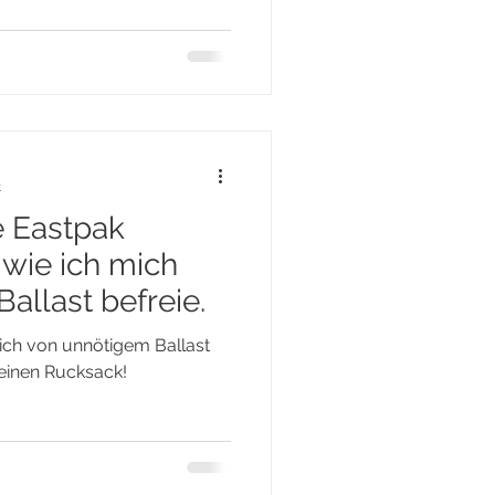
t
e Eastpak
wie ich mich
allast befreie.
mich von unnötigem Ballast
 einen Rucksack!