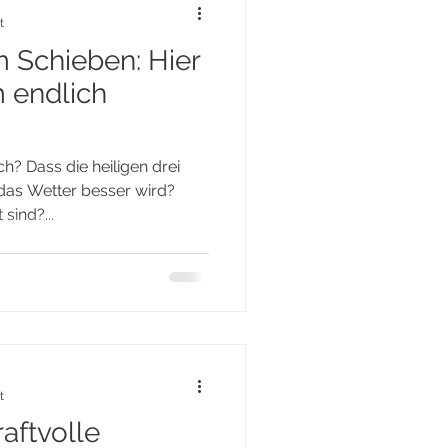
t
 Schieben: Hier
m endlich
h? Dass die heiligen drei
das Wetter besser wird?
sind?...
t
raftvolle