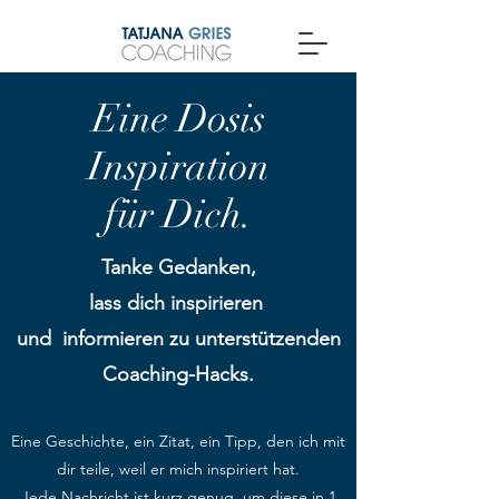
Eine Dosis
Inspiration
für Dich.
Tanke Gedanken,
lass
dich
inspirieren
und informieren zu unterstützenden
C
oaching-Hacks.
Eine Geschichte, ein Zitat, ein Tipp,
den ich mit
dir teile, weil er mich inspiriert hat.
Jede Nachricht ist kurz genug, um diese in 1